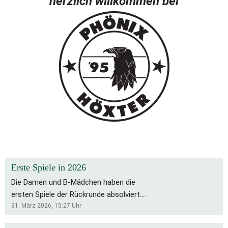
herzlich willkommen bei
Erste Spiele in 2026
Die Damen und B-Mädchen haben die
ersten Spiele der Rückrunde absolviert.
Für die Bs bleibt es eine schwierige
31. März 2026, 15:27
Uhr
Saison, die Rückrunde startete mit zwei