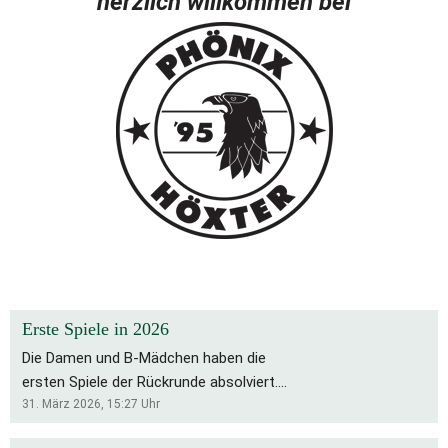
herzlich willkommen bei
Erste Spiele in 2026
Die Damen und B-Mädchen haben die
ersten Spiele der Rückrunde absolviert.
Für die Bs bleibt es eine schwierige
31. März 2026, 15:27
Uhr
Saison, die Rückrunde startete mit zwei