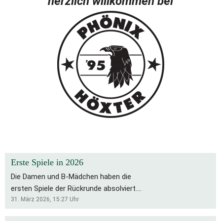
herzlich willkommen bei
Erste Spiele in 2026
Die Damen und B-Mädchen haben die
ersten Spiele der Rückrunde absolviert.
Für die Bs bleibt es eine schwierige
31. März 2026, 15:27
Uhr
Saison, die Rückrunde startete mit zwei