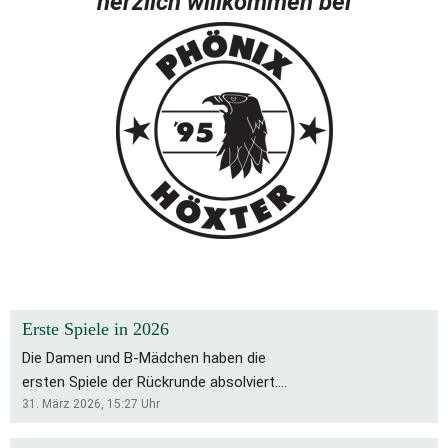
herzlich willkommen bei
Erste Spiele in 2026
Die Damen und B-Mädchen haben die
ersten Spiele der Rückrunde absolviert.
Für die Bs bleibt es eine schwierige
31. März 2026, 15:27
Uhr
Saison, die Rückrunde startete mit zwei