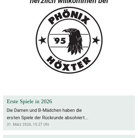
herzlich willkommen bei
Erste Spiele in 2026
Die Damen und B-Mädchen haben die
ersten Spiele der Rückrunde absolviert.
Für die Bs bleibt es eine schwierige
31. März 2026, 15:27
Uhr
Saison, die Rückrunde startete mit zwei