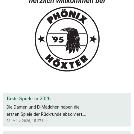
herzlich willkommen bei
Erste Spiele in 2026
Die Damen und B-Mädchen haben die
ersten Spiele der Rückrunde absolviert.
Für die Bs bleibt es eine schwierige
31. März 2026, 15:27
Uhr
Saison, die Rückrunde startete mit zwei