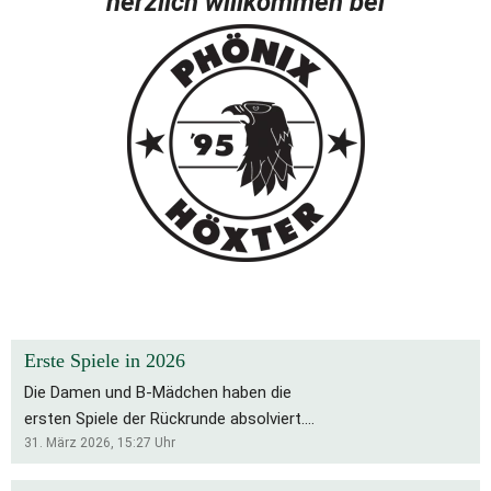
herzlich willkommen bei
Erste Spiele in 2026
Die Damen und B-Mädchen haben die
ersten Spiele der Rückrunde absolviert.
Für die Bs bleibt es eine schwierige
31. März 2026, 15:27
Uhr
Saison, die Rückrunde startete mit zwei