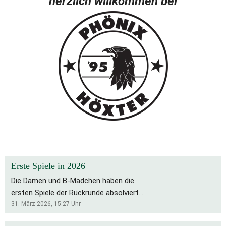
herzlich willkommen bei
Erste Spiele in 2026
Die Damen und B-Mädchen haben die
ersten Spiele der Rückrunde absolviert.
Für die Bs bleibt es eine schwierige
31. März 2026, 15:27
Uhr
Saison, die Rückrunde startete mit zwei