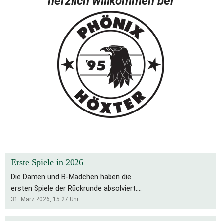
herzlich willkommen bei
Erste Spiele in 2026
Die Damen und B-Mädchen haben die
ersten Spiele der Rückrunde absolviert.
Für die Bs bleibt es eine schwierige
31. März 2026, 15:27
Uhr
Saison, die Rückrunde startete mit zwei