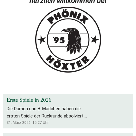
herzlich willkommen bei
Erste Spiele in 2026
Die Damen und B-Mädchen haben die
ersten Spiele der Rückrunde absolviert.
Für die Bs bleibt es eine schwierige
31. März 2026, 15:27
Uhr
Saison, die Rückrunde startete mit zwei