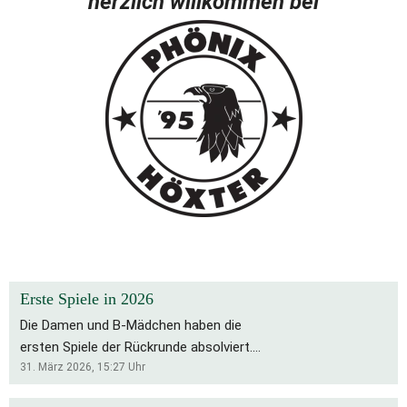
herzlich willkommen bei
Erste Spiele in 2026
Die Damen und B-Mädchen haben die
ersten Spiele der Rückrunde absolviert.
Für die Bs bleibt es eine schwierige
31. März 2026, 15:27
Uhr
Saison, die Rückrunde startete mit zwei