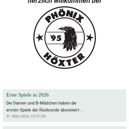
herzlich willkommen bei
Erste Spiele in 2026
Die Damen und B-Mädchen haben die
ersten Spiele der Rückrunde absolviert.
Für die Bs bleibt es eine schwierige
31. März 2026, 15:27
Uhr
Saison, die Rückrunde startete mit zwei