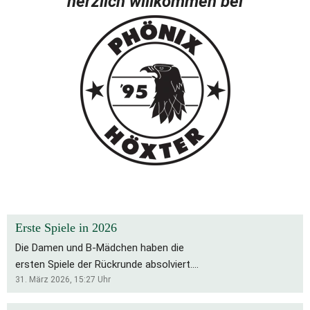
herzlich willkommen bei
Erste Spiele in 2026
Die Damen und B-Mädchen haben die
ersten Spiele der Rückrunde absolviert.
Für die Bs bleibt es eine schwierige
31. März 2026, 15:27
Uhr
Saison, die Rückrunde startete mit zwei