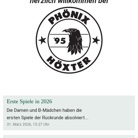
herzlich willkommen bei
Erste Spiele in 2026
Die Damen und B-Mädchen haben die
ersten Spiele der Rückrunde absolviert.
Für die Bs bleibt es eine schwierige
31. März 2026, 15:27
Uhr
Saison, die Rückrunde startete mit zwei