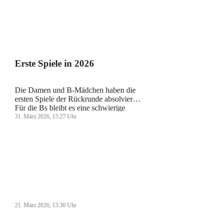
Erste Spiele in 2026
Die Damen und B-Mädchen haben die
ersten Spiele der Rückrunde absolviert.
Für die Bs bleibt es eine schwierige
Saison, die Rückrunde startete mit zwei
31. März 2026, 15:27
Uhr
Niederlagen in Iserlohn und zuhause
gegen Weißtal. Bei den Damen war es
ein durchmischter Start: Einem starken
Auftritt auf heimischen Platz gegen
Hiddesen (5:1-Sieg), folgte ein
Wochenende mit zwei
Auswärtsniederlagen in Boffzen und
Istrup. Nach Ostern geht es für beide
Teams am 19. April mit Auswärtsspielen
weiter.
21. März 2026, 13:30
Uhr