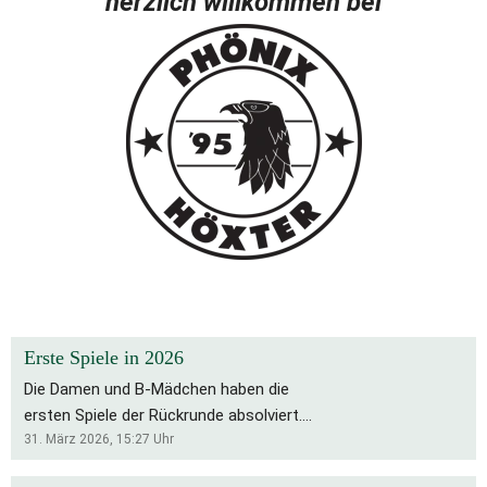
herzlich willkommen bei
Erste Spiele in 2026
Die Damen und B-Mädchen haben die
ersten Spiele der Rückrunde absolviert.
Für die Bs bleibt es eine schwierige
31. März 2026, 15:27
Uhr
Saison, die Rückrunde startete mit zwei