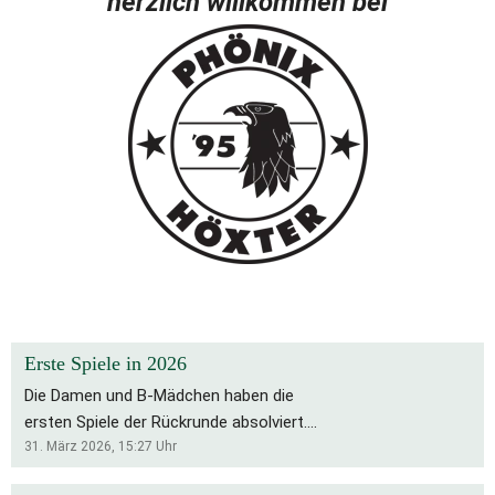
herzlich willkommen bei
Erste Spiele in 2026
Die Damen und B-Mädchen haben die
ersten Spiele der Rückrunde absolviert.
Für die Bs bleibt es eine schwierige
31. März 2026, 15:27
Uhr
Saison, die Rückrunde startete mit zwei