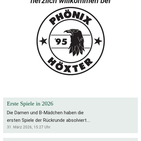
herzlich willkommen bei
Erste Spiele in 2026
Die Damen und B-Mädchen haben die
ersten Spiele der Rückrunde absolviert.
Für die Bs bleibt es eine schwierige
31. März 2026, 15:27
Uhr
Saison, die Rückrunde startete mit zwei