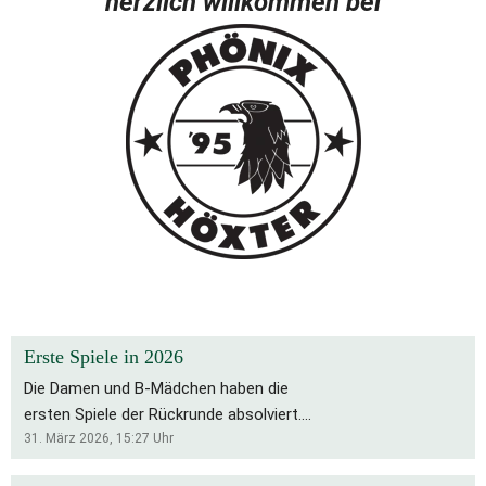
herzlich willkommen bei
Erste Spiele in 2026
Die Damen und B-Mädchen haben die
ersten Spiele der Rückrunde absolviert.
Für die Bs bleibt es eine schwierige
31. März 2026, 15:27
Uhr
Saison, die Rückrunde startete mit zwei