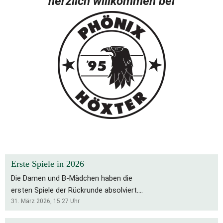
herzlich willkommen bei
Erste Spiele in 2026
Die Damen und B-Mädchen haben die
ersten Spiele der Rückrunde absolviert.
Für die Bs bleibt es eine schwierige
31. März 2026, 15:27
Uhr
Saison, die Rückrunde startete mit zwei