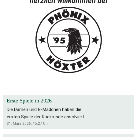
herzlich willkommen bei
Erste Spiele in 2026
Die Damen und B-Mädchen haben die
ersten Spiele der Rückrunde absolviert.
Für die Bs bleibt es eine schwierige
31. März 2026, 15:27
Uhr
Saison, die Rückrunde startete mit zwei