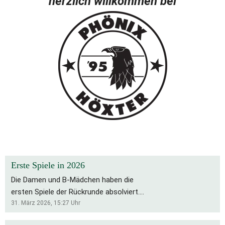
herzlich willkommen bei
Erste Spiele in 2026
Die Damen und B-Mädchen haben die
ersten Spiele der Rückrunde absolviert.
Für die Bs bleibt es eine schwierige
31. März 2026, 15:27
Uhr
Saison, die Rückrunde startete mit zwei