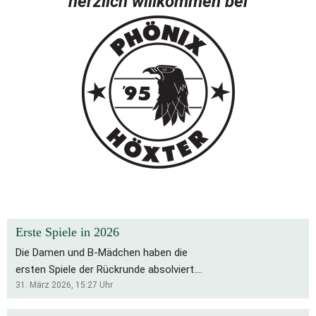
herzlich willkommen bei
Erste Spiele in 2026
Die Damen und B-Mädchen haben die
ersten Spiele der Rückrunde absolviert.
Für die Bs bleibt es eine schwierige
31. März 2026, 15:27
Uhr
Saison, die Rückrunde startete mit zwei