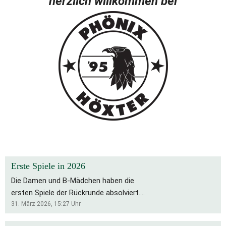
herzlich willkommen bei
Erste Spiele in 2026
Die Damen und B-Mädchen haben die
ersten Spiele der Rückrunde absolviert.
Für die Bs bleibt es eine schwierige
31. März 2026, 15:27
Uhr
Saison, die Rückrunde startete mit zwei