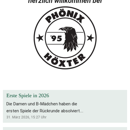
herzlich willkommen bei
Erste Spiele in 2026
Die Damen und B-Mädchen haben die
ersten Spiele der Rückrunde absolviert.
Für die Bs bleibt es eine schwierige
31. März 2026, 15:27
Uhr
Saison, die Rückrunde startete mit zwei