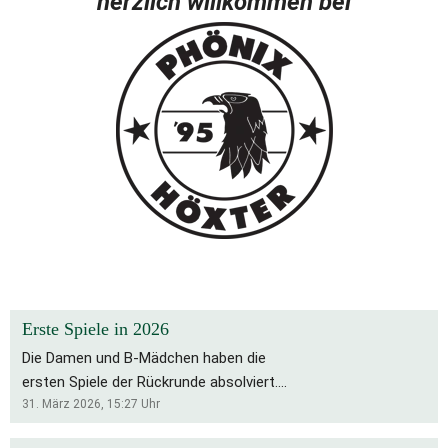
herzlich willkommen bei
Erste Spiele in 2026
Die Damen und B-Mädchen haben die
ersten Spiele der Rückrunde absolviert.
Für die Bs bleibt es eine schwierige
31. März 2026, 15:27
Uhr
Saison, die Rückrunde startete mit zwei