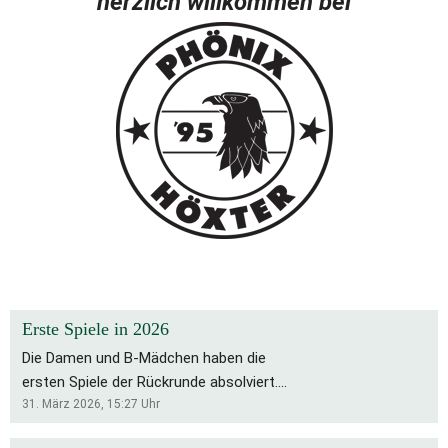
herzlich willkommen bei
Erste Spiele in 2026
Die Damen und B-Mädchen haben die
ersten Spiele der Rückrunde absolviert.
Für die Bs bleibt es eine schwierige
31. März 2026, 15:27
Uhr
Saison, die Rückrunde startete mit zwei